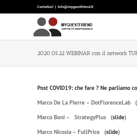
Contattaci
|
info@myguestfriend.it
2020.05.22 WEBINAR con il network TU
Post COVID19: che fare ? Ne parliamo 
Marco De La Pierre – DotFlorenceLab (
Marco Boni – StrategyPlus (
slide
)
Marco Nicosia – FullPrice (
slide
)